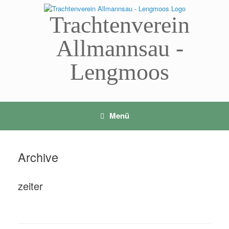
Zum
Inhalt
Trachtenverein
springen
Allmannsau -
Lengmoos
Menü
Archive
zeiter