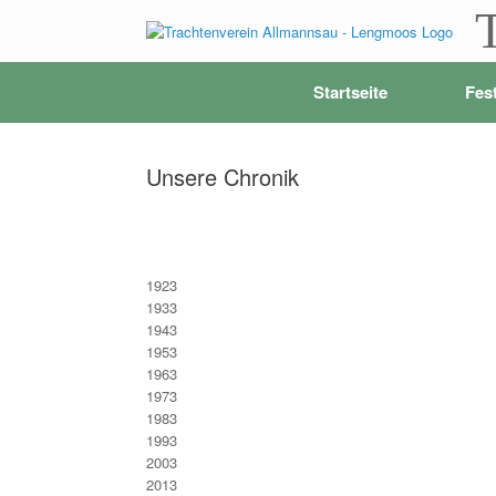
Zum
Inhalt
springen
Startseite
Fes
Unsere Chronik
1923
1933
1943
1953
1963
1973
1983
1993
2003
2013