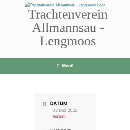
Zum
Inhalt
Trachtenverein
springen
Allmannsau -
Lengmoos
Menü
DATUM
03 Dez 2022
Vorbei!