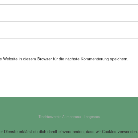
 Website in diesem Browser für die nächste Kommentierung speichern.
Trachtenverein Allmannsau - Lengmoos
rer Dienste erklärst du dich damit einverstanden, dass wir Cookies verwenden