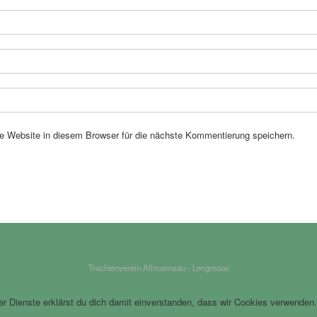
 Website in diesem Browser für die nächste Kommentierung speichern.
Trachtenverein Allmannsau - Lengmoos
rer Dienste erklärst du dich damit einverstanden, dass wir Cookies verwenden