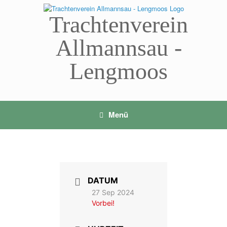
Zum
Inhalt
Trachtenverein
springen
Allmannsau -
Lengmoos
Menü
DATUM
27 Sep 2024
Vorbei!