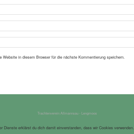
 Website in diesem Browser für die nächste Kommentierung speichern.
Trachtenverein Allmannsau - Lengmoos
rer Dienste erklärst du dich damit einverstanden, dass wir Cookies verwenden