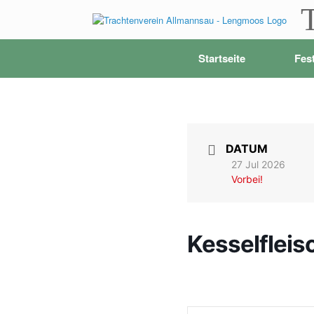
Zum
Inhalt
springen
Startseite
Fes
DATUM
27 Jul 2026
Vorbei!
Kesselfleis