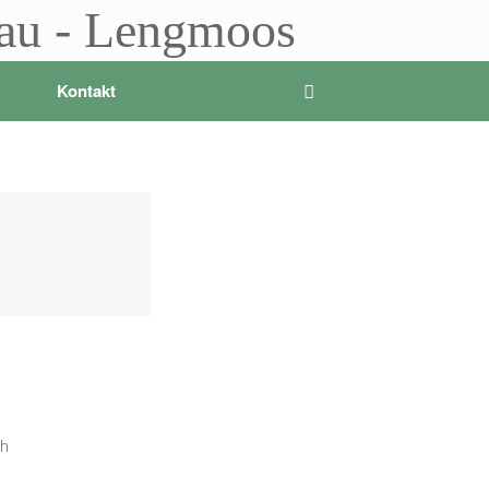
sau - Lengmoos
Kontakt
ch