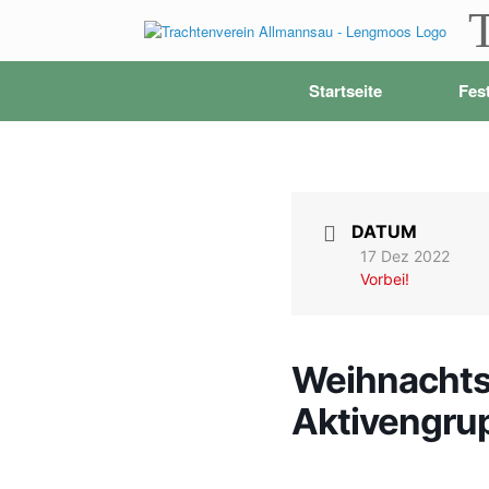
Zum
Inhalt
springen
Startseite
Fes
DATUM
17 Dez 2022
Vorbei!
Weihnachtsf
Aktivengru