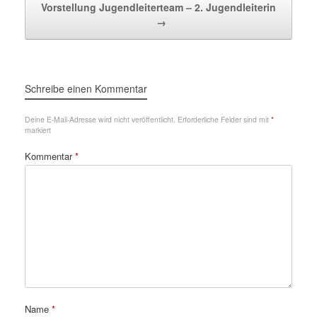
Vorstellung Jugendleiterteam – 2. Jugendleiterin
→
Schreibe einen Kommentar
Deine E-Mail-Adresse wird nicht veröffentlicht.
Erforderliche Felder sind mit
*
markiert
Kommentar
*
Name
*