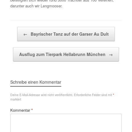
darunter auch wir Lengmooser.
Beitragsnavigation
←
Bayrischer Tanz auf der Garser Au Dult
Ausflug zum Tierpark Hellabrunn München
→
Schreibe einen Kommentar
Deine E-Mail-Adresse wird nicht veröffentlicht.
Erforderliche Felder sind mit
*
markiert
Kommentar
*