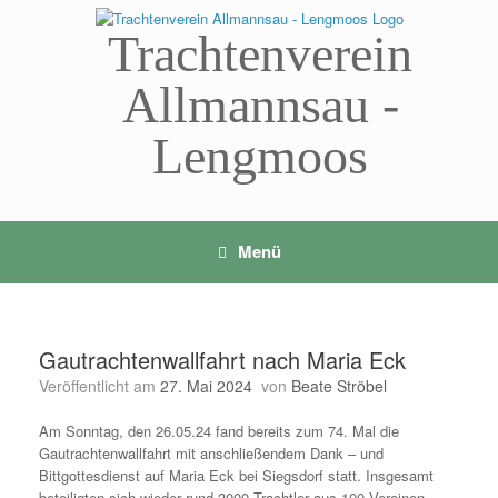
Zum
Inhalt
Trachtenverein
springen
Allmannsau -
Lengmoos
Menü
Gautrachtenwallfahrt nach Maria Eck
Veröffentlicht am
27. Mai 2024
von
Beate Ströbel
Am Sonntag, den 26.05.24 fand bereits zum 74. Mal die
Gautrachtenwallfahrt mit anschließendem Dank – und
Bittgottesdienst auf Maria Eck bei Siegsdorf statt. Insgesamt
beteiligten sich wieder rund 3000 Trachtler aus 100 Vereinen,