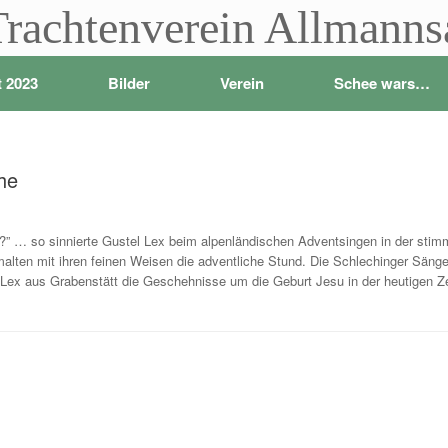
Trachtenverein Allmann
t 2023
Bilder
Verein
Schee wars…
he
 … so sinnierte Gustel Lex beim alpenländischen Adventsingen in der stim
rmalten mit ihren feinen Weisen die adventliche Stund. Die Schlechinger Säng
 Lex aus Grabenstätt die Geschehnisse um die Geburt Jesu in der heutigen Zei